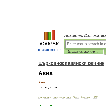
Academic Dictionarie
en-academic.com
Църковнославянски речник
Църковнославянски речник
Авва
Авва
отец
,
отче
.
Църковнославянски
речник
.
Павел
Николов
.
2015
.