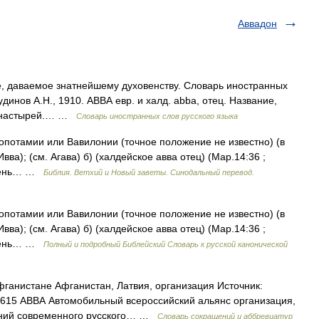
Аввадон
ие, даваемое знатнейшему духовенству. Словарь иностранных
удинов А.Н., 1910. АВВА евр. и халд. abba, отец. Название,
монастырей.… …
Словарь иностранных слов русского языка
сопотамии или Вавилонии (точное положение не известно) (в
Ивва); (см. Агава) б) (халдейское авва отец) (Мар.14:36 ;
 очень… …
Библия. Ветхий и Новый заветы. Синодальный перевод.
сопотамии или Вавилонии (точное положение не известно) (в
Ивва); (см. Агава) б) (халдейское авва отец) (Мар.14:36 ;
 очень… …
Полный и подробный Библейский Словарь к русской канонической
ганистане Афганистан, Латвия, организация Источник:
id=615 АВВА Автомобильный всероссийский альянс организация,
ений современного русского… …
Словарь сокращений и аббревиатур