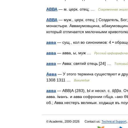
АВВА
— м. церк. отец; …
Современная энцик
АВВА
— муж., церк. отец; | Создатель, Бог
монастыре. Аввакумовщина, абакумовщина
который отличается мелочными кривото
авва
— сущ., кол во синонимов: 4 • обраще
авва
— авва, ы, муж …
Русский орфографиче
авва
— Авва: святий отець [24] …
Толковый
Авва
— У этого термина существуют и друг
1308 1311 …
Википедия
авва
— АВВ|А (283), Ы и нескл. с. ἄββα. 
авва. іѡанъ. и авва софронии гл҃ща. ˫ако 
об.; Авва нестеръ великыи. ходѩще въ 
© Academic, 2000-2026
Contact us:
Technical Support
,