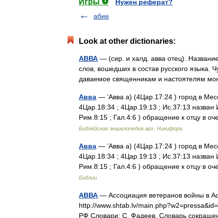
Игры ⚽
Нужен реферат?
абие
Look at other dictionaries:
АВВА
— (сир. и халд. авва отец). Назван
слов, вошедших в состав русского языка. Ч
даваемое священникам и настоятелям 
Авва
— ’Авва а) (4Цар.17:24 ) город в Ме
4Цар.18:34 ; 4Цар.19:13 ; Ис.37:13 назван 
Рим.8:15 ; Гал.4:6 ) обращение к отцу в
Библейская энциклопедия арх. Никифора.
Авва
— ’Авва а) (4Цар.17:24 ) город в Ме
4Цар.18:34 ; 4Цар.19:13 ; Ис.37:13 назван 
Рим.8:15 ; Гал.4:6 ) обращение к отцу в
Библии
АВВА
— Ассоциация ветеранов войны в Аф
http://www.shtab.lv/main.php?w2=pressa&
РФ Словари: С. Фадеев. Словарь сокращ