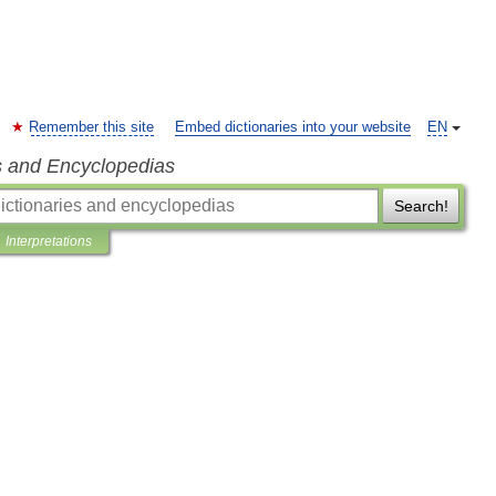
Remember this site
Embed dictionaries into your website
EN
s and Encyclopedias
Search!
Interpretations