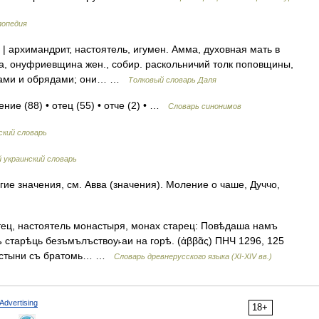
лопедия
; | архимандрит, настоятель, игумен. Амма, духовная мать в
, онуфриевщина жен., собир. раскольничий толк поповщины,
лками и обрядами; они… …
Толковый словарь Даля
ние (88) • отец (55) • отче (2) • …
Словарь синонимов
ский словарь
 украинский словарь
ие значения, см. Авва (значения). Моление о чаше, Дуччо,
Отец, настоятель монастыря, монах старец: Повѣдаша намъ
бѣ старѣць безъмълъствоу˫аи на горѣ. (ἀββᾶς) ПНЧ 1296, 125
поустыни съ братомь… …
Словарь древнерусского языка (XI-XIV вв.)
Advertising
18+